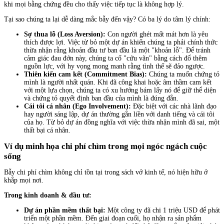
khi mọi bằng chứng đều cho thấy việc tiếp tục là không hợp lý.
Tại sao chúng ta lại dễ dàng mắc bẫy đến vậy? Có ba lý do tâm lý chính:
Sợ thua lỗ (Loss Aversion):
Con người ghét mất mát hơn là yêu
thích được lợi. Việc từ bỏ một dự án khiến chúng ta phải chính thức
thừa nhận rằng khoản đầu tư ban đầu là một "khoản lỗ". Để tránh
cảm giác đau đớn này, chúng ta cố "cứu vãn" bằng cách đổ thêm
nguồn lực, với hy vọng mong manh rằng tình thế sẽ đảo ngược.
Thiên kiến cam kết (Commitment Bias):
Chúng ta muốn chứng tỏ
mình là người nhất quán. Khi đã công khai hoặc âm thầm cam kết
với một lựa chọn, chúng ta có xu hướng bám lấy nó để giữ thể diện
và chứng tỏ quyết định ban đầu của mình là đúng đắn.
Cái tôi cá nhân (Ego Involvement):
Đặc biệt với các nhà lãnh đạo
hay người sáng lập, dự án thường gắn liền với danh tiếng và cái tôi
của họ. Từ bỏ dự án đồng nghĩa với việc thừa nhận mình đã sai, một
thất bại cá nhân.
Ví dụ minh họa chi phí chìm trong mọi ngóc ngách cuộc
sống
Bẫy chi phí chìm không chỉ tồn tại trong sách vở kinh tế, nó hiện hữu ở
khắp mọi nơi.
Trong kinh doanh & đầu tư:
Dự án phần mềm thất bại:
Một công ty đã chi 1 triệu USD để phát
triển một phần mềm. Đến giai đoạn cuối, họ nhận ra sản phẩm