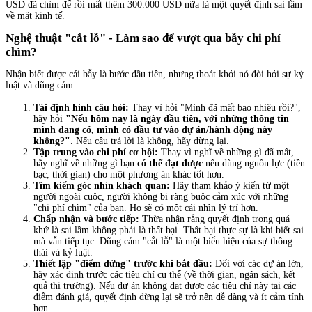
USD đã chìm để rồi mất thêm 300.000 USD nữa là một quyết định sai lầm
về mặt kinh tế.
Nghệ thuật "cắt lỗ" - Làm sao để vượt qua bẫy chi phí
chìm?
Nhận biết được cái bẫy là bước đầu tiên, nhưng thoát khỏi nó đòi hỏi sự kỷ
luật và dũng cảm.
Tái định hình câu hỏi:
Thay vì hỏi "Mình đã mất bao nhiêu rồi?",
hãy hỏi
"Nếu hôm nay là ngày đầu tiên, với những thông tin
mình đang có, mình có đầu tư vào dự án/hành động này
không?"
. Nếu câu trả lời là không, hãy dừng lại.
Tập trung vào chi phí cơ hội:
Thay vì nghĩ về những gì đã mất,
hãy nghĩ về những gì bạn
có thể đạt được
nếu dùng nguồn lực (tiền
bạc, thời gian) cho một phương án khác tốt hơn.
Tìm kiếm góc nhìn khách quan:
Hãy tham khảo ý kiến từ một
người ngoài cuộc, người không bị ràng buộc cảm xúc với những
"chi phí chìm" của bạn. Họ sẽ có một cái nhìn lý trí hơn.
Chấp nhận và bước tiếp:
Thừa nhận rằng quyết định trong quá
khứ là sai lầm không phải là thất bại. Thất bại thực sự là khi biết sai
mà vẫn tiếp tục. Dũng cảm "cắt lỗ" là một biểu hiện của sự thông
thái và kỷ luật.
Thiết lập "điểm dừng" trước khi bắt đầu:
Đối với các dự án lớn,
hãy xác định trước các tiêu chí cụ thể (về thời gian, ngân sách, kết
quả thị trường). Nếu dự án không đạt được các tiêu chí này tại các
điểm đánh giá, quyết định dừng lại sẽ trở nên dễ dàng và ít cảm tính
hơn.