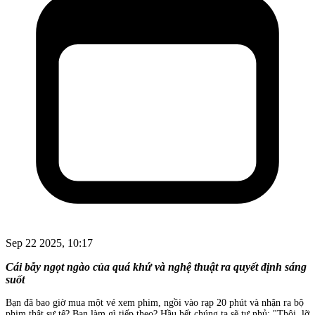
Sep 22 2025, 10:17
Cái bẫy ngọt ngào của quá khứ và nghệ thuật ra quyết định sáng
suốt
Bạn đã bao giờ mua một vé xem phim, ngồi vào rạp 20 phút và nhận ra bộ
phim thật sự tệ? Bạn làm gì tiếp theo? Hầu hết chúng ta sẽ tự nhủ: "Thôi, lỡ