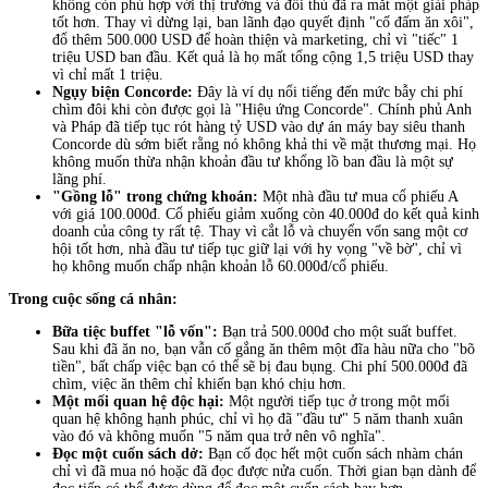
không còn phù hợp với thị trường và đối thủ đã ra mắt một giải pháp
tốt hơn. Thay vì dừng lại, ban lãnh đạo quyết định "cố đấm ăn xôi",
đổ thêm 500.000 USD để hoàn thiện và marketing, chỉ vì "tiếc" 1
triệu USD ban đầu. Kết quả là họ mất tổng cộng 1,5 triệu USD thay
vì chỉ mất 1 triệu.
Ngụy biện Concorde:
Đây là ví dụ nổi tiếng đến mức bẫy chi phí
chìm đôi khi còn được gọi là "Hiệu ứng Concorde". Chính phủ Anh
và Pháp đã tiếp tục rót hàng tỷ USD vào dự án máy bay siêu thanh
Concorde dù sớm biết rằng nó không khả thi về mặt thương mại. Họ
không muốn thừa nhận khoản đầu tư khổng lồ ban đầu là một sự
lãng phí.
"Gồng lỗ" trong chứng khoán:
Một nhà đầu tư mua cổ phiếu A
với giá 100.000đ. Cổ phiếu giảm xuống còn 40.000đ do kết quả kinh
doanh của công ty rất tệ. Thay vì cắt lỗ và chuyển vốn sang một cơ
hội tốt hơn, nhà đầu tư tiếp tục giữ lại với hy vọng "về bờ", chỉ vì
họ không muốn chấp nhận khoản lỗ 60.000đ/cổ phiếu.
Trong cuộc sống cá nhân:
Bữa tiệc buffet "lỗ vốn":
Bạn trả 500.000đ cho một suất buffet.
Sau khi đã ăn no, bạn vẫn cố gắng ăn thêm một đĩa hàu nữa cho "bõ
tiền", bất chấp việc bạn có thể sẽ bị đau bụng. Chi phí 500.000đ đã
chìm, việc ăn thêm chỉ khiến bạn khó chịu hơn.
Một mối quan hệ độc hại:
Một người tiếp tục ở trong một mối
quan hệ không hạnh phúc, chỉ vì họ đã "đầu tư" 5 năm thanh xuân
vào đó và không muốn "5 năm qua trở nên vô nghĩa".
Đọc một cuốn sách dở:
Bạn cố đọc hết một cuốn sách nhàm chán
chỉ vì đã mua nó hoặc đã đọc được nửa cuốn. Thời gian bạn dành để