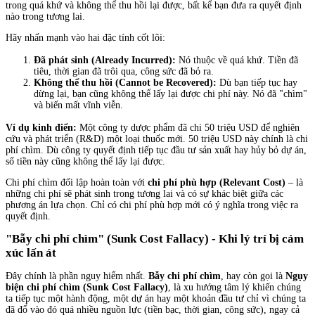
trong quá khứ và không thể thu hồi lại được, bất kể bạn đưa ra quyết định
nào trong tương lai.
Hãy nhấn mạnh vào hai đặc tính cốt lõi:
Đã phát sinh (Already Incurred):
Nó thuộc về quá khứ. Tiền đã
tiêu, thời gian đã trôi qua, công sức đã bỏ ra.
Không thể thu hồi (Cannot be Recovered):
Dù bạn tiếp tục hay
dừng lại, bạn cũng không thể lấy lại được chi phí này. Nó đã "chìm"
và biến mất vĩnh viễn.
Ví dụ kinh điển:
Một công ty dược phẩm đã chi 50 triệu USD để nghiên
cứu và phát triển (R&D) một loại thuốc mới. 50 triệu USD này chính là chi
phí chìm. Dù công ty quyết định tiếp tục đầu tư sản xuất hay hủy bỏ dự án,
số tiền này cũng không thể lấy lại được.
Chi phí chìm đối lập hoàn toàn với
chi phí phù hợp (Relevant Cost)
– là
những chi phí sẽ phát sinh trong tương lai và có sự khác biệt giữa các
phương án lựa chọn. Chỉ có chi phí phù hợp mới có ý nghĩa trong việc ra
quyết định.
"Bẫy chi phí chìm" (Sunk Cost Fallacy) - Khi lý trí bị cảm
xúc lấn át
Đây chính là phần nguy hiểm nhất.
Bẫy chi phí chìm
, hay còn gọi là
Ngụy
biện chi phí chìm (Sunk Cost Fallacy)
, là xu hướng tâm lý khiến chúng
ta tiếp tục một hành động, một dự án hay một khoản đầu tư chỉ vì chúng ta
đã đổ vào đó quá nhiều nguồn lực (tiền bạc, thời gian, công sức), ngay cả