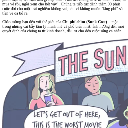
mua vé rồi, ngồi xem cho hết vậy". Chúng ta tiếp tục dành thêm 90 phút
cuộc đời cho một trải nghiệm không vui, chỉ vì không muốn "lãng phí" số
tiền vé đã bỏ ra.
Chào mừng bạn đến với thế giới của
Chi phí chìm (Sunk Cost)
– một
trong những cái bẫy tâm lý mạnh mẽ và phổ biến nhất, ảnh hưởng đến mọi
quyết định của chúng ta từ kinh doanh, đầu tư cho đến cuộc sống cá nhân.