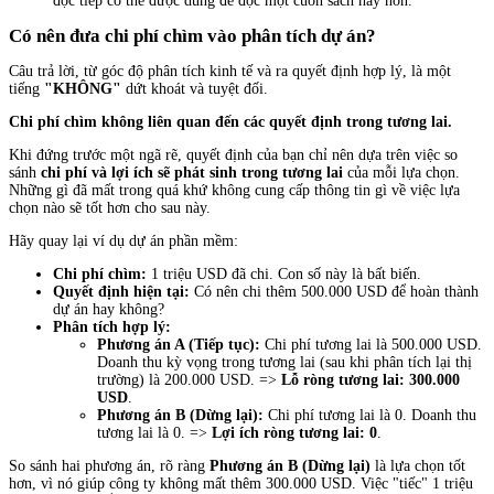
đọc tiếp có thể được dùng để đọc một cuốn sách hay hơn.
Có nên đưa chi phí chìm vào phân tích dự án?
Câu trả lời, từ góc độ phân tích kinh tế và ra quyết định hợp lý, là một
tiếng
"KHÔNG"
dứt khoát và tuyệt đối.
Chi phí chìm không liên quan đến các quyết định trong tương lai.
Khi đứng trước một ngã rẽ, quyết định của bạn chỉ nên dựa trên việc so
sánh
chi phí và lợi ích sẽ phát sinh trong tương lai
của mỗi lựa chọn.
Những gì đã mất trong quá khứ không cung cấp thông tin gì về việc lựa
chọn nào sẽ tốt hơn cho sau này.
Hãy quay lại ví dụ dự án phần mềm:
Chi phí chìm:
1 triệu USD đã chi. Con số này là bất biến.
Quyết định hiện tại:
Có nên chi thêm 500.000 USD để hoàn thành
dự án hay không?
Phân tích hợp lý:
Phương án A (Tiếp tục):
Chi phí tương lai là 500.000 USD.
Doanh thu kỳ vọng trong tương lai (sau khi phân tích lại thị
trường) là 200.000 USD. =>
Lỗ ròng tương lai: 300.000
USD
.
Phương án B (Dừng lại):
Chi phí tương lai là 0. Doanh thu
tương lai là 0. =>
Lợi ích ròng tương lai: 0
.
So sánh hai phương án, rõ ràng
Phương án B (Dừng lại)
là lựa chọn tốt
hơn, vì nó giúp công ty không mất thêm 300.000 USD. Việc "tiếc" 1 triệu