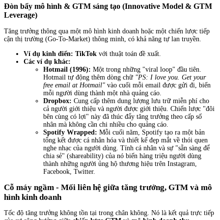
Đòn bẩy mô hình & GTM sáng tạo (Innovative Model & GTM
Leverage)
Tăng trưởng thông qua một mô hình kinh doanh hoặc một chiến lược tiếp
cận thị trường (Go-To-Market) thông minh, có khả năng tự lan truyền.
Ví dụ kinh điển:
TikTok
với thuật toán đề xuất.
Các ví dụ khác:
Hotmail (1996):
Một trong những "viral loop" đầu tiên.
Hotmail tự động thêm dòng chữ
"PS: I love you. Get your
free email at Hotmail"
vào cuối mỗi email được gửi đi, biến
mỗi người dùng thành một nhà quảng cáo.
Dropbox:
Cung cấp thêm dung lượng lưu trữ miễn phí cho
cả người giới thiệu và người được giới thiệu. Chiến lược "đôi
bên cùng có lợi" này đã thúc đẩy tăng trưởng theo cấp số
nhân mà không cần chi nhiều cho quảng cáo.
Spotify Wrapped:
Mỗi cuối năm, Spotify tạo ra một bản
tổng kết được cá nhân hóa và thiết kế đẹp mắt về thói quen
nghe nhạc của người dùng. Tính cá nhân và sự "sẵn sàng để
chia sẻ" (shareability) của nó biến hàng triệu người dùng
thành những người ủng hộ thương hiệu trên Instagram,
Facebook, Twitter.
Cỗ máy ngầm - Mối liên hệ giữa tăng trưởng, GTM và mô
hình kinh doanh
Tốc độ tăng trưởng không tồn tại trong chân không. Nó là kết quả trực tiếp