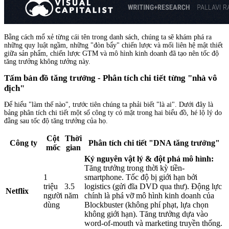
Bằng cách mổ xẻ từng cái tên trong danh sách, chúng ta sẽ khám phá ra
những quy luật ngầm, những "đòn bẩy" chiến lược và mối liên hệ mật thiết
giữa sản phẩm, chiến lược GTM và mô hình kinh doanh đã tạo nên tốc độ
tăng trưởng không tưởng này.
Tấm bản đồ tăng trưởng - Phân tích chi tiết từng "nhà vô
địch"
Để hiểu "làm thế nào", trước tiên chúng ta phải biết "là ai". Dưới đây là
bảng phân tích chi tiết một số công ty có mặt trong hai biểu đồ, hé lộ lý do
đằng sau tốc độ tăng trưởng của họ.
Cột
Thời
Công ty
Phân tích chi tiết "DNA tăng trưởng"
mốc
gian
Kỷ nguyên vật lý & đột phá mô hình:
Tăng trưởng trong thời kỳ tiền-
1
smartphone. Tốc độ bị giới hạn bởi
triệu
3.5
logistics (gửi đĩa DVD qua thư). Động lực
Netflix
người
năm
chính là phá vỡ mô hình kinh doanh của
dùng
Blockbuster (không phí phạt, lựa chọn
không giới hạn). Tăng trưởng dựa vào
word-of-mouth và marketing truyền thống.