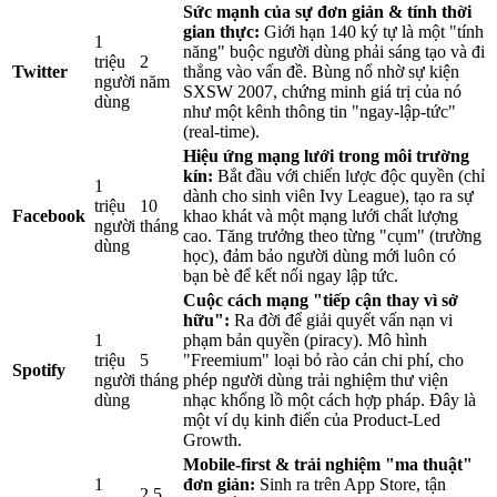
Sức mạnh của sự đơn giản & tính thời
gian thực:
Giới hạn 140 ký tự là một "tính
1
năng" buộc người dùng phải sáng tạo và đi
triệu
2
Twitter
thẳng vào vấn đề. Bùng nổ nhờ sự kiện
người
năm
SXSW 2007, chứng minh giá trị của nó
dùng
như một kênh thông tin "ngay-lập-tức"
(real-time).
Hiệu ứng mạng lưới trong môi trường
kín:
Bắt đầu với chiến lược độc quyền (chỉ
1
dành cho sinh viên Ivy League), tạo ra sự
triệu
10
Facebook
khao khát và một mạng lưới chất lượng
người
tháng
cao. Tăng trưởng theo từng "cụm" (trường
dùng
học), đảm bảo người dùng mới luôn có
bạn bè để kết nối ngay lập tức.
Cuộc cách mạng "tiếp cận thay vì sở
hữu":
Ra đời để giải quyết vấn nạn vi
1
phạm bản quyền (piracy). Mô hình
triệu
5
"Freemium" loại bỏ rào cản chi phí, cho
Spotify
người
tháng
phép người dùng trải nghiệm thư viện
dùng
nhạc khổng lồ một cách hợp pháp. Đây là
một ví dụ kinh điển của Product-Led
Growth.
Mobile-first & trải nghiệm "ma thuật"
1
đơn giản:
Sinh ra trên App Store, tận
2.5