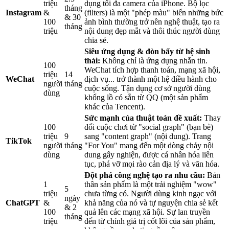
triệu
dụng tối đa camera của iPhone. Bộ lọc
tháng
Instagram
&
(filters) là một "phép màu" biến những bức
& 30
100
ảnh bình thường trở nên nghệ thuật, tạo ra
tháng
triệu
nội dung đẹp mắt và thôi thúc người dùng
chia sẻ.
Siêu ứng dụng & đòn bẩy từ hệ sinh
thái:
Không chỉ là ứng dụng nhắn tin.
100
WeChat tích hợp thanh toán, mạng xã hội,
triệu
14
WeChat
dịch vụ... trở thành một hệ điều hành cho
người
tháng
cuộc sống. Tận dụng cơ sở người dùng
dùng
khổng lồ có sẵn từ QQ (một sản phẩm
khác của Tencent).
Sức mạnh của thuật toán đề xuất:
Thay
100
đổi cuộc chơi từ "social graph" (bạn bè)
triệu
9
sang "content graph" (nội dung). Trang
TikTok
người
tháng
"For You" mang đến một dòng chảy nội
dùng
dung gây nghiện, được cá nhân hóa liên
tục, phá vỡ mọi rào cản địa lý và văn hóa.
Đột phá công nghệ tạo ra nhu cầu:
Bản
1
thân sản phẩm là một trải nghiệm "wow"
5
triệu
chưa từng có. Người dùng kinh ngạc với
ngày
ChatGPT
&
khả năng của nó và tự nguyện chia sẻ kết
& 2
100
quả lên các mạng xã hội. Sự lan truyền
tháng
triệu
đến từ chính giá trị cốt lõi của sản phẩm,