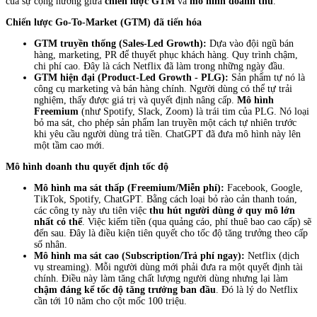
của sự cộng hưởng giữa
chiến lược GTM
và
mô hình doanh thu
.
Chiến lược Go-To-Market (GTM) đã tiến hóa
GTM truyền thống (Sales-Led Growth):
Dựa vào đội ngũ bán
hàng, marketing, PR để thuyết phục khách hàng. Quy trình chậm,
chi phí cao. Đây là cách Netflix đã làm trong những ngày đầu.
GTM hiện đại (Product-Led Growth - PLG):
Sản phẩm tự nó là
công cụ marketing và bán hàng chính. Người dùng có thể tự trải
nghiệm, thấy được giá trị và quyết định nâng cấp.
Mô hình
Freemium
(như Spotify, Slack, Zoom) là trái tim của PLG. Nó loại
bỏ ma sát, cho phép sản phẩm lan truyền một cách tự nhiên trước
khi yêu cầu người dùng trả tiền. ChatGPT đã đưa mô hình này lên
một tầm cao mới.
Mô hình doanh thu quyết định tốc độ
Mô hình ma sát thấp (Freemium/Miễn phí):
Facebook, Google,
TikTok, Spotify, ChatGPT. Bằng cách loại bỏ rào cản thanh toán,
các công ty này ưu tiên việc
thu hút người dùng ở quy mô lớn
nhất có thể
. Việc kiếm tiền (qua quảng cáo, phí thuê bao cao cấp) sẽ
đến sau. Đây là điều kiện tiên quyết cho tốc độ tăng trưởng theo cấp
số nhân.
Mô hình ma sát cao (Subscription/Trả phí ngay):
Netflix (dịch
vụ streaming). Mỗi người dùng mới phải đưa ra một quyết định tài
chính. Điều này làm tăng chất lượng người dùng nhưng lại làm
chậm đáng kể tốc độ tăng trưởng ban đầu
. Đó là lý do Netflix
cần tới 10 năm cho cột mốc 100 triệu.