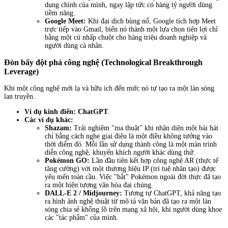
dụng chính của mình, ngay lập tức có hàng tỷ người dùng
tiềm năng.
Google Meet:
Khi đại dịch bùng nổ, Google tích hợp Meet
trực tiếp vào Gmail, biến nó thành một lựa chọn tiện lợi chỉ
bằng một cú nhấp chuột cho hàng triệu doanh nghiệp và
người dùng cá nhân.
Đòn bẩy đột phá công nghệ (Technological Breakthrough
Leverage)
Khi một công nghệ mới lạ và hữu ích đến mức nó tự tạo ra một làn sóng
lan truyền.
Ví dụ kinh điển:
ChatGPT
.
Các ví dụ khác:
Shazam:
Trải nghiệm "ma thuật" khi nhận diện một bài hát
chỉ bằng cách nghe giai điệu là một điều không tưởng vào
thời điểm đó. Mỗi lần sử dụng thành công là một màn trình
diễn công nghệ, khuyến khích người khác dùng thử.
Pokémon GO:
Lần đầu tiên kết hợp công nghệ AR (thực tế
tăng cường) với một thương hiệu IP (trí tuệ nhân tạo) được
yêu mến toàn cầu. Việc "bắt" Pokémon ngoài đời thực đã tạo
ra một hiện tượng văn hóa đại chúng.
DALL-E 2 / Midjourney:
Tương tự ChatGPT, khả năng tạo
ra hình ảnh nghệ thuật từ mô tả văn bản đã tạo ra một làn
sóng chia sẻ khổng lồ trên mạng xã hội, khi người dùng khoe
các "tác phẩm" của mình.