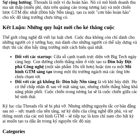
Sự cộng hưởng:
Threads là một ví dụ hoàn hảo. Nó có mô hình doanh thu
ma sát thấp (miễn phí, dựa trên quảng cáo trong tương lai) và một chiến
lược GTM độc nhất (Đòn bẩy Nền tảng), tạo ra một "cơn bão hoàn hảo"
cho tốc độ tăng trưởng chưa từng có.
Kết Luận: Những quy luật mới cho kẻ thắng cuộc
Thế giới công nghệ đã viết lại luật chơi. Cuộc đua không còn chỉ dành cho
những người có ý tưởng hay, mà dành cho những người có thể xây dựng và
thực thi các đòn bẩy tăng trưởng một cách hiệu quả nhất.
Đối với các startup:
Cửa sổ cạnh tranh trực diện với Big Tech ngày
càng hẹp. Con đường chiến thắng nằm ở việc tạo ra
Đòn bẩy Đột
phá Công nghệ
(một sản phẩm 10x tốt hơn) hoặc tìm ra một
Mô
hình GTM sáng tạo
trong một thị trường ngách mà các ông lớn
chưa chạm tới.
Đối với các gã khổng lồ:
Đòn bẩy Nền tảng
là vũ khí hủy diệt. Họ
có thể chấp nhận đi sau về mặt sáng tạo, nhưng chiến thắng bằng khả
năng phân phối. Cuộc chiến trong tương lai sẽ là cuộc chiến giữa các
hệ sinh thái.
Kỷ lục của Threads rồi sẽ bị phá vỡ. Nhưng những nguyên tắc cơ bản đằng
sau nó – sức mạnh của nền tảng, sự kỳ diệu của công nghệ đột phá, và sự
thông minh của các mô hình GTM – sẽ tiếp tục là kim chỉ nam cho bất kỳ
ai muốn tạo ra dấu ấn trong kỷ nguyên tốc độ này.
Categories