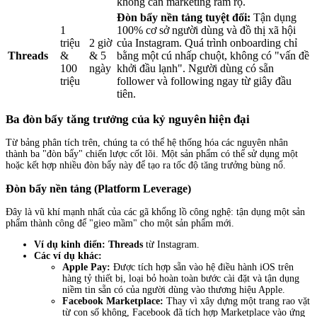
không cần marketing rầm rộ.
Đòn bẩy nền tảng tuyệt đối:
Tận dụng
1
100% cơ sở người dùng và đồ thị xã hội
triệu
2 giờ
của Instagram. Quá trình onboarding chỉ
Threads
&
& 5
bằng một cú nhấp chuột, không có "vấn đề
100
ngày
khởi đầu lạnh". Người dùng có sẵn
triệu
follower và following ngay từ giây đầu
tiên.
Ba đòn bẩy tăng trưởng của kỷ nguyên hiện đại
Từ bảng phân tích trên, chúng ta có thể hệ thống hóa các nguyên nhân
thành ba "đòn bẩy" chiến lược cốt lõi. Một sản phẩm có thể sử dụng một
hoặc kết hợp nhiều đòn bẩy này để tạo ra tốc độ tăng trưởng bùng nổ.
Đòn bẩy nền tảng (Platform Leverage)
Đây là vũ khí mạnh nhất của các gã khổng lồ công nghệ: tận dụng một sản
phẩm thành công để "gieo mầm" cho một sản phẩm mới.
Ví dụ kinh điển:
Threads
từ Instagram.
Các ví dụ khác:
Apple Pay:
Được tích hợp sẵn vào hệ điều hành iOS trên
hàng tỷ thiết bị, loại bỏ hoàn toàn bước cài đặt và tận dụng
niềm tin sẵn có của người dùng vào thương hiệu Apple.
Facebook Marketplace:
Thay vì xây dựng một trang rao vặt
từ con số không, Facebook đã tích hợp Marketplace vào ứng