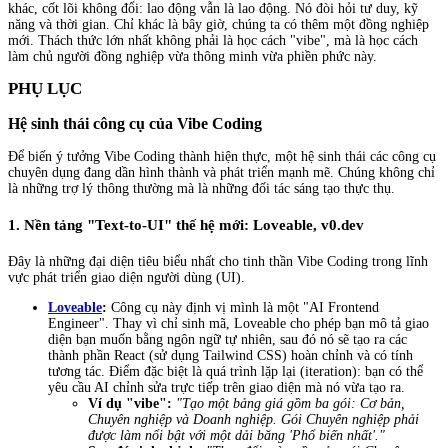
khác, cốt lõi không đổi: lao động vẫn là lao động. Nó đòi hỏi tư duy, kỹ
năng và thời gian. Chỉ khác là bây giờ, chúng ta có thêm một đồng nghiệp
mới. Thách thức lớn nhất không phải là học cách "vibe", mà là học cách
làm chủ người đồng nghiệp vừa thông minh vừa phiền phức này.
PHỤ LỤC
Hệ sinh thái công cụ của Vibe Coding
Để biến ý tưởng Vibe Coding thành hiện thực, một hệ sinh thái các công cụ
chuyên dụng đang dần hình thành và phát triển mạnh mẽ. Chúng không chỉ
là những trợ lý thông thường mà là những đối tác sáng tạo thực thụ.
1. Nền tảng "Text-to-UI" thế hệ mới: Loveable, v0.dev
Đây là những đại diện tiêu biểu nhất cho tinh thần Vibe Coding trong lĩnh
vực phát triển giao diện người dùng (UI).
Loveable
:
Công cụ này định vị mình là một "AI Frontend
Engineer". Thay vì chỉ sinh mã, Loveable cho phép bạn mô tả giao
diện bạn muốn bằng ngôn ngữ tự nhiên, sau đó nó sẽ tạo ra các
thành phần React (sử dụng Tailwind CSS) hoàn chỉnh và có tính
tương tác. Điểm đặc biệt là quá trình lặp lại (iteration): bạn có thể
yêu cầu AI chỉnh sửa trực tiếp trên giao diện mà nó vừa tạo ra.
Ví dụ "vibe":
"Tạo một bảng giá gồm ba gói: Cơ bản,
Chuyên nghiệp và Doanh nghiệp. Gói Chuyên nghiệp phải
được làm nổi bật với một dải băng 'Phổ biến nhất'."