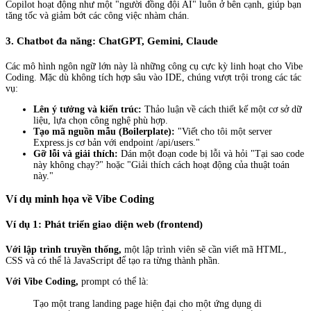
Copilot hoạt động như một "người đồng đội AI" luôn ở bên cạnh, giúp bạn
tăng tốc và giảm bớt các công việc nhàm chán.
3. Chatbot đa năng: ChatGPT, Gemini, Claude
Các mô hình ngôn ngữ lớn này là những công cụ cực kỳ linh hoạt cho Vibe
Coding. Mặc dù không tích hợp sâu vào IDE, chúng vượt trội trong các tác
vụ:
Lên ý tưởng và kiến trúc:
Thảo luận về cách thiết kế một cơ sở dữ
liệu, lựa chọn công nghệ phù hợp.
Tạo mã nguồn mẫu (Boilerplate):
"Viết cho tôi một server
Express.js cơ bản với endpoint /api/users."
Gỡ lỗi và giải thích:
Dán một đoạn code bị lỗi và hỏi "Tại sao code
này không chạy?" hoặc "Giải thích cách hoạt động của thuật toán
này."
Ví dụ minh họa về Vibe Coding
Ví dụ 1: Phát triển giao diện web (frontend)
Với lập trình truyền thống,
một lập trình viên sẽ cần viết mã HTML,
CSS và có thể là JavaScript để tạo ra từng thành phần.
Với Vibe Coding,
prompt có thể là:
Tạo một trang landing page hiện đại cho một ứng dụng di