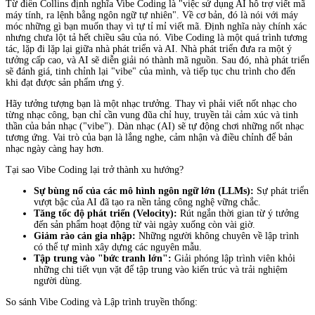
Từ điển Collins định nghĩa Vibe Coding là "việc sử dụng AI hỗ trợ viết mã
máy tính, ra lệnh bằng ngôn ngữ tự nhiên". Về cơ bản, đó là nói với máy
móc những gì bạn muốn thay vì tự tỉ mỉ viết mã. Định nghĩa này chính xác
nhưng chưa lột tả hết chiều sâu của nó. Vibe Coding là một quá trình tương
tác, lặp đi lặp lại giữa nhà phát triển và AI. Nhà phát triển đưa ra một ý
tưởng cấp cao, và AI sẽ diễn giải nó thành mã nguồn. Sau đó, nhà phát triển
sẽ đánh giá, tinh chỉnh lại "vibe" của mình, và tiếp tục chu trình cho đến
khi đạt được sản phẩm ưng ý.
Hãy tưởng tượng bạn là một nhạc trưởng. Thay vì phải viết nốt nhạc cho
từng nhạc công, bạn chỉ cần vung đũa chỉ huy, truyền tải cảm xúc và tinh
thần của bản nhạc ("vibe"). Dàn nhạc (AI) sẽ tự động chơi những nốt nhạc
tương ứng. Vai trò của bạn là lắng nghe, cảm nhận và điều chỉnh để bản
nhạc ngày càng hay hơn.
Tại sao Vibe Coding lại trở thành xu hướng?
Sự bùng nổ của các mô hình ngôn ngữ lớn (LLMs):
Sự phát triển
vượt bậc của AI đã tạo ra nền tảng công nghệ vững chắc.
Tăng tốc độ phát triển (Velocity):
Rút ngắn thời gian từ ý tưởng
đến sản phẩm hoạt động từ vài ngày xuống còn vài giờ.
Giảm rào cản gia nhập:
Những người không chuyên về lập trình
có thể tự mình xây dựng các nguyên mẫu.
Tập trung vào "bức tranh lớn":
Giải phóng lập trình viên khỏi
những chi tiết vụn vặt để tập trung vào kiến trúc và trải nghiệm
người dùng.
So sánh Vibe Coding và Lập trình truyền thống: