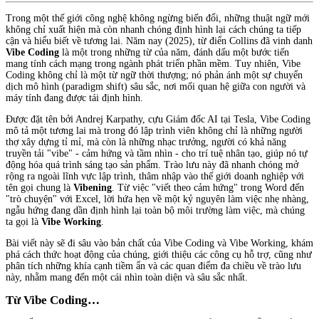
Trong một thế giới công nghệ không ngừng biến đổi, những thuật ngữ mới
không chỉ xuất hiện mà còn nhanh chóng định hình lại cách chúng ta tiếp
cận và hiểu biết về tương lai. Năm nay (2025), từ điển Collins đã vinh danh
Vibe Coding
là một trong những từ của năm, đánh dấu một bước tiến
mang tính cách mạng trong ngành phát triển phần mềm. Tuy nhiên, Vibe
Coding không chỉ là một từ ngữ thời thượng; nó phản ánh một sự chuyển
dịch mô hình (paradigm shift) sâu sắc, nơi mối quan hệ giữa con người và
máy tính đang được tái định hình.
Được đặt tên bởi Andrej Karpathy, cựu Giám đốc AI tại Tesla, Vibe Coding
mô tả một tương lai mà trong đó lập trình viên không chỉ là những người
thợ xây dựng tỉ mỉ, mà còn là những nhạc trưởng, người có khả năng
truyền tải "vibe" - cảm hứng và tầm nhìn - cho trí tuệ nhân tạo, giúp nó tự
động hóa quá trình sáng tạo sản phẩm. Trào lưu này đã nhanh chóng mở
rộng ra ngoài lĩnh vực lập trình, thâm nhập vào thế giới doanh nghiệp với
tên gọi chung là
Vibening
. Từ việc "viết theo cảm hứng" trong Word đến
"trò chuyện" với Excel, lời hứa hẹn về một kỷ nguyên làm việc nhẹ nhàng,
ngẫu hứng đang dần định hình lại toàn bộ môi trường làm việc, mà chúng
ta gọi là
Vibe Working
.
Bài viết này sẽ đi sâu vào bản chất của Vibe Coding và Vibe Working, khám
phá cách thức hoạt động của chúng, giới thiệu các công cụ hỗ trợ, cũng như
phân tích những khía cạnh tiềm ẩn và các quan điểm đa chiều về trào lưu
này, nhằm mang đến một cái nhìn toàn diện và sâu sắc nhất.
Từ Vibe Coding…