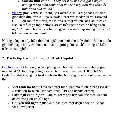
Sau đó tinh chỉnh:
"Thay đổi màu nền của gói Chuyên
nghiệp thành màu xanh nhạt và thêm một dấu tick vào mỗi
tính năng của gói đó."
v0.dev
(bởi Vercel):
Tương tự Loveable, v0 là một công cụ sinh
giao diện dựa trên AI, tạo ra code React với shadcn/ui và Tailwind
CSS. Bạn mô tả ý tưởng, v0 sẽ đưa ra một vài phương án thiết kế.
Bạn có thể chọn một phương án và tiếp tục tinh chỉnh bằng ngôn
ngữ tự nhiên cho đến khi hài lòng, sau đó sao chép mã nguồn và tích
hợp vào dự án của mình.
Những công cụ này hiện thực hóa giấc mơ "nói cho máy tính biết bạn muốn
gì", biến lập trình viên frontend thành người giám sát chất lượng và kiến
trúc sư trải nghiệm.
2. Trợ lý lập trình tích hợp: GitHub Copilot
GitHub Copilot
là công cụ tiên phong và phổ biến nhất trong không gian
này. Nó được tích hợp thẳng vào các trình soạn thảo mã (IDE) như VS
Code. Copilot không chỉ tự động hoàn thành những đoạn mã nhỏ mà còn có
thể:
Viết toàn bộ hàm:
Dựa trên một bình luận mô tả chức năng (ví dụ:
// function to fetch user data from API and handle errors).
Hiểu ngữ cảnh dự án:
Đưa ra gợi ý phù hợp với các biến và hàm
đã có trong dự án của bạn.
Chuyển đổi ngôn ngữ:
Giúp bạn dịch một đoạn code từ Python
sang JavaScript.