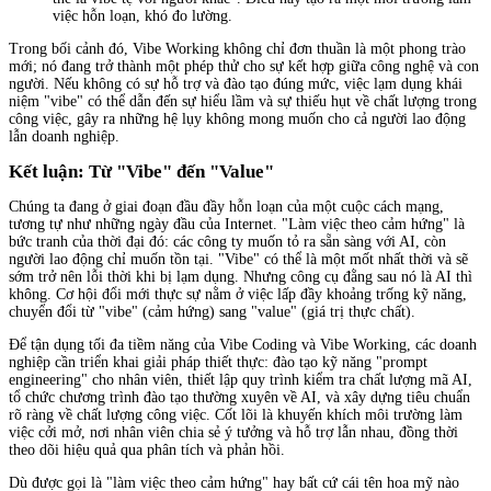
việc hỗn loạn, khó đo lường.
Trong bối cảnh đó, Vibe Working không chỉ đơn thuần là một phong trào
mới; nó đang trở thành một phép thử cho sự kết hợp giữa công nghệ và con
người. Nếu không có sự hỗ trợ và đào tạo đúng mức, việc lạm dụng khái
niệm "vibe" có thể dẫn đến sự hiểu lầm và sự thiếu hụt về chất lượng trong
công việc, gây ra những hệ lụy không mong muốn cho cả người lao động
lẫn doanh nghiệp.
Kết luận: Từ "Vibe" đến "Value"
Chúng ta đang ở giai đoạn đầu đầy hỗn loạn của một cuộc cách mạng,
tương tự như những ngày đầu của Internet. "Làm việc theo cảm hứng" là
bức tranh của thời đại đó: các công ty muốn tỏ ra sẵn sàng với AI, còn
người lao động chỉ muốn tồn tại. "Vibe" có thể là một mốt nhất thời và sẽ
sớm trở nên lỗi thời khi bị lạm dụng. Nhưng công cụ đằng sau nó là AI thì
không. Cơ hội đổi mới thực sự nằm ở việc lấp đầy khoảng trống kỹ năng,
chuyển đổi từ "vibe" (cảm hứng) sang "value" (giá trị thực chất).
Để tận dụng tối đa tiềm năng của Vibe Coding và Vibe Working, các doanh
nghiệp cần triển khai giải pháp thiết thực: đào tạo kỹ năng "prompt
engineering" cho nhân viên, thiết lập quy trình kiểm tra chất lượng mã AI,
tổ chức chương trình đào tạo thường xuyên về AI, và xây dựng tiêu chuẩn
rõ ràng về chất lượng công việc. Cốt lõi là khuyến khích môi trường làm
việc cởi mở, nơi nhân viên chia sẻ ý tưởng và hỗ trợ lẫn nhau, đồng thời
theo dõi hiệu quả qua phân tích và phản hồi.
Dù được gọi là "làm việc theo cảm hứng" hay bất cứ cái tên hoa mỹ nào