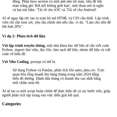
động. Phần hero section có một ảnh nền tối màu, tiêu đề lớn
màu trắng ghi 'Kết nối không giới hạn', một đoạn mô tả ngắn
và hai nút bấm: 'Tải về cho iOS' và 'Tải về cho Android'.
AI sẽ ngay lập tức tạo ra toàn bộ mã HTML và CSS cần thiết. Lập trình
viên chỉ cần xem xét, yêu cầu chỉnh sửa nếu cần, ví dụ: "Làm cho tiêu đề
lớn hơn 20%".
Ví dụ 2: Phân tích dữ liệu
Với lập trình truyền thống,
một nhà khoa học dữ liệu sẽ cần viết code
Python, import thư viện, đọc file, làm sạch dữ liệu, nhóm dữ liệu và viết
code vẽ biểu đồ.
Với Vibe Coding,
prompt có thể là:
Sử dụng Python và Pandas, phân tích file sales_data.csv. Trực
quan hóa tổng doanh thu hàng tháng trong năm 2024 bằng
biểu đồ đường. Đánh dấu tháng có doanh thu cao nhất bằng
một chấm màu đỏ.
AI sẽ tạo ra một script hoàn chỉnh để thực hiện tất cả các bước trên, giúp
người phân tích tập trung vào việc diễn giải kết quả.
Categories