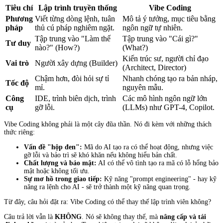
Tiêu chí
Lập trình truyền thống
Vibe Coding
Phương
Viết từng dòng lệnh, tuân
Mô tả ý tưởng, mục tiêu bằng
pháp
thủ cú pháp nghiêm ngặt.
ngôn ngữ tự nhiên.
Tập trung vào "Làm thế
Tập trung vào "Cái gì?"
Tư duy
nào?" (How?)
(What?)
Kiến trúc sư, người chỉ đạo
Vai trò
Người xây dựng (Builder)
(Architect, Director)
Chậm hơn, đòi hỏi sự tỉ
Nhanh chóng tạo ra bản nháp,
Tốc độ
mỉ.
nguyên mẫu.
Công
IDE, trình biên dịch, trình
Các mô hình ngôn ngữ lớn
cụ
gỡ lỗi.
(LLMs) như GPT-4, Copilot.
Vibe Coding không phải là một cây đũa thần. Nó đi kèm với những thách
thức riêng:
Vấn đề "hộp đen":
Mã do AI tạo ra có thể hoạt động, nhưng việc
gỡ lỗi và bảo trì sẽ khó khăn nếu không hiểu bản chất.
Chất lượng và bảo mật:
AI có thể vô tình tạo ra mã có lỗ hổng bảo
mật hoặc không tối ưu.
Sự mơ hồ trong giao tiếp:
Kỹ năng "prompt engineering" - hay kỹ
năng ra lệnh cho AI - sẽ trở thành một kỹ năng quan trọng.
Từ đây, câu hỏi đặt ra: Vibe Coding có thể thay thế lập trình viên không?
Câu trả lời vẫn là
KHÔNG
. Nó sẽ không thay thế, mà
nâng cấp và tái