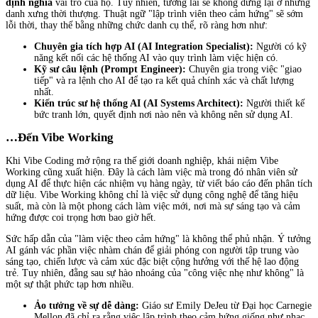
định nghĩa
vai trò của họ. Tuy nhiên, tương lai sẽ không dừng lại ở những
danh xưng thời thượng. Thuật ngữ "lập trình viên theo cảm hứng" sẽ sớm
lỗi thời, thay thế bằng những chức danh cụ thể, rõ ràng hơn như:
Chuyên gia tích hợp AI (AI Integration Specialist):
Người có kỹ
năng kết nối các hệ thống AI vào quy trình làm việc hiện có.
Kỹ sư câu lệnh (Prompt Engineer):
Chuyên gia trong việc "giao
tiếp" và ra lệnh cho AI để tạo ra kết quả chính xác và chất lượng
nhất.
Kiến trúc sư hệ thống AI (AI Systems Architect):
Người thiết kế
bức tranh lớn, quyết định nơi nào nên và không nên sử dụng AI.
…Đến Vibe Working
Khi Vibe Coding mở rộng ra thế giới doanh nghiệp, khái niệm Vibe
Working cũng xuất hiện. Đây là cách làm việc mà trong đó nhân viên sử
dụng AI để thực hiện các nhiệm vụ hàng ngày, từ viết báo cáo đến phân tích
dữ liệu. Vibe Working không chỉ là việc sử dụng công nghệ để tăng hiệu
suất, mà còn là một phong cách làm việc mới, nơi mà sự sáng tạo và cảm
hứng được coi trọng hơn bao giờ hết.
Sức hấp dẫn của "làm việc theo cảm hứng" là không thể phủ nhận. Ý tưởng
AI gánh vác phần việc nhàm chán để giải phóng con người tập trung vào
sáng tạo, chiến lược và cảm xúc đặc biệt cộng hưởng với thế hệ lao động
trẻ. Tuy nhiên, đằng sau sự hào nhoáng của "công việc nhẹ như không" là
một sự thật phức tạp hơn nhiều.
Ảo tưởng về sự dễ dàng:
Giáo sư Emily DeJeu từ Đại học Carnegie
Mellon đã chỉ ra rằng việc lập trình theo cảm hứng giống như nhạc