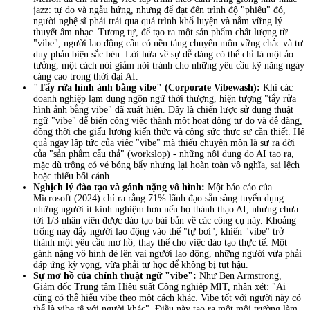
jazz: tự do và ngẫu hứng, nhưng để đạt đến trình độ "phiêu" đó,
người nghệ sĩ phải trải qua quá trình khổ luyện và nắm vững lý
thuyết âm nhạc. Tương tự, để tạo ra một sản phẩm chất lượng từ
"vibe", người lao động cần có nền tảng chuyên môn vững chắc và tư
duy phản biện sắc bén. Lời hứa về sự dễ dàng có thể chỉ là một ảo
tưởng, một cách nói giảm nói tránh cho những yêu cầu kỹ năng ngày
càng cao trong thời đại AI.
"Tẩy rửa hình ảnh bằng vibe" (Corporate Vibewash):
Khi các
doanh nghiệp lạm dụng ngôn ngữ thời thượng, hiện tượng "tẩy rửa
hình ảnh bằng vibe" đã xuất hiện. Đây là chiến lược sử dụng thuật
ngữ "vibe" để biến công việc thành một hoạt động tự do và dễ dàng,
đồng thời che giấu lượng kiến thức và công sức thực sự cần thiết. Hệ
quả ngay lập tức của việc "vibe" mà thiếu chuyên môn là sự ra đời
của "sản phẩm cẩu thả" (workslop) - những nội dung do AI tạo ra,
mặc dù trông có vẻ bóng bẩy nhưng lại hoàn toàn vô nghĩa, sai lệch
hoặc thiếu bối cảnh.
Nghịch lý đào tạo và gánh nặng vô hình:
Một báo cáo của
Microsoft (2024) chỉ ra rằng 71% lãnh đạo sẵn sàng tuyển dụng
những người ít kinh nghiệm hơn nếu họ thành thạo AI, nhưng chưa
tới 1/3 nhân viên được đào tạo bài bản về các công cụ này. Khoảng
trống này đẩy người lao động vào thế "tự bơi", khiến "vibe" trở
thành một yêu cầu mơ hồ, thay thế cho việc đào tạo thực tế. Một
gánh nặng vô hình đè lên vai người lao động, những người vừa phải
đáp ứng kỳ vọng, vừa phải tự học để không bị tụt hậu.
Sự mơ hồ của chính thuật ngữ "vibe":
Như Ben Armstrong,
Giám đốc Trung tâm Hiệu suất Công nghiệp MIT, nhận xét: "Ai
cũng có thể hiểu vibe theo một cách khác. Vibe tốt với người này có
thể là vibe tệ với người khác". Điều này tạo ra một môi trường làm