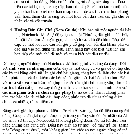
cụ tra cứu thụ động. Nó còn là một người cộng tác sáng tạo. Dựa
trên các tài liệu bạn cung cấp, bạn có thể yêu cầu nó tạo ra một dàn
ý cho bài luận, viết một bản nháp email, đề xuất các câu hỏi phỏng
vấn, hoặc thậm chí là sáng tác một kịch bản dựa trên các ghi chú về
nhân vật và cốt truyện.
Hướng Dẫn Ghi Chú (Note Guide):
Khi bạn tải một nguồn tài liệu
lên, NotebookLM sẽ tự động tạo ra một "Hướng dẫn ghi chú". Đây
là một bản tóm tắt ngắn gọn, danh sách các chủ đề chính được đề
cập, và một loạt các câu hỏi gợi ý để giúp bạn bắt đầu khám phá và
đào sâu vào nội dung tài liệu. Tính năng này đặc biệt hữu ích khi
bạn tiếp cận một chủ đề mới và chưa biết bắt đầu từ đâu.
Đối tượng người dùng mà NotebookLM hướng tới vô cùng đa dạng. Đối
với
sinh viên và nhà nghiên cứu
, đây là một công cụ vô giá để ôn tập cho
các kỳ thi bằng cách tải lên ghi chú bài giảng, tổng hợp tài liệu cho các bài
luận phức tạp, và tìm kiếm các kết nối ẩn giữa các bài báo khoa học. Đối
với
nhà văn và nhà báo
, nó giúp tổ chức các ghi chú phỏng vấn, tìm kiếm
các trích dẫn đắt giá, và xây dựng cấu trúc cho bài viết của mình. Đối với
các
nhà phân tích và chuyên gia pháp lý
, nó có thể nhanh chóng phân
tích các báo cáo tài chính dài, hợp đồng phức tạp để rút ra những điểm
chính và những rủi ro tiềm ẩn.
Bằng cách giới hạn phạm vi kiến thức của AI vào nguồn dữ liệu của người
dùng, Google đã giải quyết được một trong những vấn đề lớn nhất của AI
tạo sinh: sự tin cậy. NotebookLM không phỏng đoán. Nó trả lời dựa trên
bằng chứng bạn cung cấp. Điều này biến nó từ một "cỗ máy trả lời" thành
một "công cụ tư duy", một không gian làm việc ảo nơi người dùng có thể