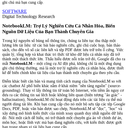
ghi chú mà bạn cung cấp.
SOFTWARE
Digital Technology
Research
NotebookLM: Trợ Lý Nghiên Cứu Cá Nhân Hóa, Biến
Nguồn Dữ Liệu Của Bạn Thành Chuyên Gia
Trong kỷ nguyên số bùng nổ thông tin, chúng ta liên tục thu thập một
lượng lớn tài liệu: từ các bài báo nghiên cứu, ghi chú cuộc họp, bản thảo
sách, cho đến vô số các liên kết và tệp PDF được lưu trữ trên ổ cứng. Việc
quản lý, tổng hợp và khai thác tri thức từ kho dữ liệu cá nhân này đã trở
thành một thách thức lớn. Thấu hiểu được nỗi trăn trở đó, Google đã cho ra
mắt
NotebookLM
– một công cụ AI đột phá, không chỉ là một ứng dụng
ghi chú thông thường, mà là một trợ lý nghiên cứu cá nhân hóa, được thiết
kế để biến chính kho tài liệu của bạn thành một chuyên gia theo yêu cầu.
Điểm khác biệt căn bản và mang tính cách mạng của NotebookLM so với
các chatbot AI phổ biến khác nằm ở khái niệm "nền tảng nguồn" (source-
grounding). Thay vì lấy thông tin từ toàn bộ Internet, vốn tiềm ẩn nguy cơ
đưa ra các thông tin sai lệch hoặc không liên quan (hiện tượng "ảo giác" -
hallucination), NotebookLM chỉ hoạt động dựa trên các tài liệu cụ thể mà
người dùng tải lên. Khi bạn cung cấp cho nó một bộ sưu tập các tệp Google
Docs, PDF, hoặc văn bản được sao chép, NotebookLM sẽ "đọc", "học" và
xây dựng mô hình kiến thức của mình xoay quanh duy nhất nguồn dữ liệu
đó. Nói một cách dễ hiểu, nó trở thành một chuyên gia ảo về chính dự án,
môn học, hoặc lĩnh vực mà bạn đang nghiên cứu, với kiến thức được giới
hạn trong phạm vi tài liệu bạn cung cấp.