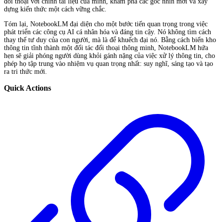
đối thoại với chính tài liệu của mình, khám phá các góc nhìn mới và xây
dựng kiến thức một cách vững chắc.
Tóm lại, NotebookLM đại diện cho một bước tiến quan trọng trong việc
phát triển các công cụ AI cá nhân hóa và đáng tin cậy. Nó không tìm cách
thay thế tư duy của con người, mà là để khuếch đại nó. Bằng cách biến kho
thông tin tĩnh thành một đối tác đối thoại thông minh, NotebookLM hứa
hẹn sẽ giải phóng người dùng khỏi gánh nặng của việc xử lý thông tin, cho
phép họ tập trung vào nhiệm vụ quan trọng nhất: suy nghĩ, sáng tạo và tạo
ra tri thức mới.
Quick Actions