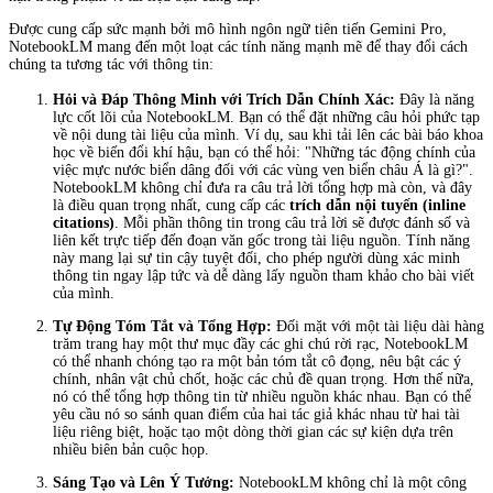
Được cung cấp sức mạnh bởi mô hình ngôn ngữ tiên tiến Gemini Pro,
NotebookLM mang đến một loạt các tính năng mạnh mẽ để thay đổi cách
chúng ta tương tác với thông tin:
Hỏi và Đáp Thông Minh với Trích Dẫn Chính Xác:
Đây là năng
lực cốt lõi của NotebookLM. Bạn có thể đặt những câu hỏi phức tạp
về nội dung tài liệu của mình. Ví dụ, sau khi tải lên các bài báo khoa
học về biến đổi khí hậu, bạn có thể hỏi: "Những tác động chính của
việc mực nước biển dâng đối với các vùng ven biển châu Á là gì?".
NotebookLM không chỉ đưa ra câu trả lời tổng hợp mà còn, và đây
là điều quan trọng nhất, cung cấp các
trích dẫn nội tuyến (inline
citations)
. Mỗi phần thông tin trong câu trả lời sẽ được đánh số và
liên kết trực tiếp đến đoạn văn gốc trong tài liệu nguồn. Tính năng
này mang lại sự tin cậy tuyệt đối, cho phép người dùng xác minh
thông tin ngay lập tức và dễ dàng lấy nguồn tham khảo cho bài viết
của mình.
Tự Động Tóm Tắt và Tổng Hợp:
Đối mặt với một tài liệu dài hàng
trăm trang hay một thư mục đầy các ghi chú rời rạc, NotebookLM
có thể nhanh chóng tạo ra một bản tóm tắt cô đọng, nêu bật các ý
chính, nhân vật chủ chốt, hoặc các chủ đề quan trọng. Hơn thế nữa,
nó có thể tổng hợp thông tin từ nhiều nguồn khác nhau. Bạn có thể
yêu cầu nó so sánh quan điểm của hai tác giả khác nhau từ hai tài
liệu riêng biệt, hoặc tạo một dòng thời gian các sự kiện dựa trên
nhiều biên bản cuộc họp.
Sáng Tạo và Lên Ý Tưởng:
NotebookLM không chỉ là một công